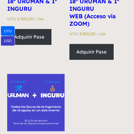
18º URUMAN & 1º
18º URUMAN & 1º
INGURU
INGURU
WEB (Acceso vía
UYU
6.500,00
+ IVA
ZOOM)
UYU
UYU
3.000,00
+ IVA
Adquirir Pase
USD
Adquirir Pase